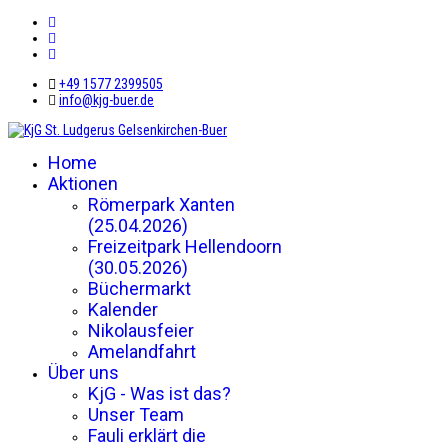
+49 1577 2399505
info@kjg-buer.de
Home
Aktionen
Römerpark Xanten
(25.04.2026)
Freizeitpark Hellendoorn
(30.05.2026)
Büchermarkt
Kalender
Nikolausfeier
Amelandfahrt
Über uns
KjG - Was ist das?
Unser Team
Fauli erklärt die