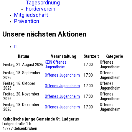
Tagesordnung
Förderverein
Mitgliedschaft
Prävention
Unsere nächsten Aktionen
Datum
Veranstaltung
Startzeit
Kategorie
KEIN Offenes
Offenes
Freitag, 21. August 2026
17:00
Jugendheim
Jugendheim
Freitag, 18. September
Offenes
Offenes Jugendheim
17:00
2026
Jugendheim
Freitag, 16. Oktober
Offenes
Offenes Jugendheim
17:00
2026
Jugendheim
Freitag, 20. November
Offenes
Offenes Jugendheim
17:00
2026
Jugendheim
Freitag, 18. Dezember
Offenes
Offenes Jugendheim
17:00
2026
Jugendheim
Katholische junge Gemeinde St. Ludgerus
Ludgeristraße 1 b
45897 Gelsenkirchen