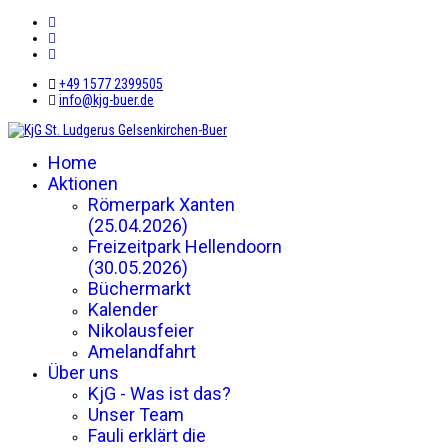
+49 1577 2399505
info@kjg-buer.de
Home
Aktionen
Römerpark Xanten
(25.04.2026)
Freizeitpark Hellendoorn
(30.05.2026)
Büchermarkt
Kalender
Nikolausfeier
Amelandfahrt
Über uns
KjG - Was ist das?
Unser Team
Fauli erklärt die